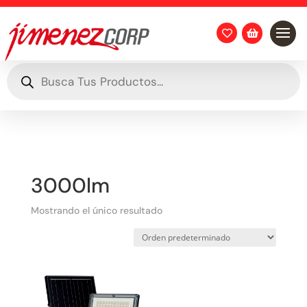


Búsqueda
de
productos
3000lm
Mostrando el único resultado