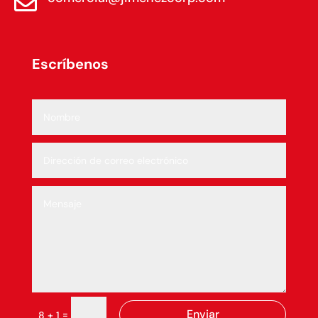

Escríbenos
Enviar
=
8 + 1