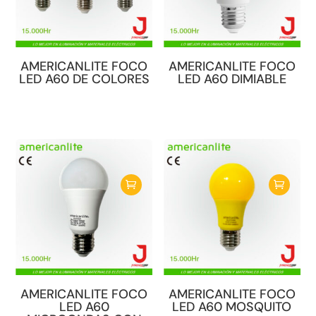
AMERICANLITE FOCO
AMERICANLITE FOCO
LED A60 DE COLORES
LED A60 DIMIABLE
Este
producto
tiene
múltiples
variantes.
Las
opciones
se
pueden
elegir
en
AMERICANLITE FOCO
AMERICANLITE FOCO
la
LED A60
LED A60 MOSQUITO