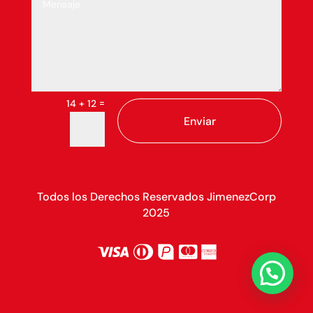
=
14 + 12
Enviar
Todos los Derechos Reservados JimenezCorp
2025