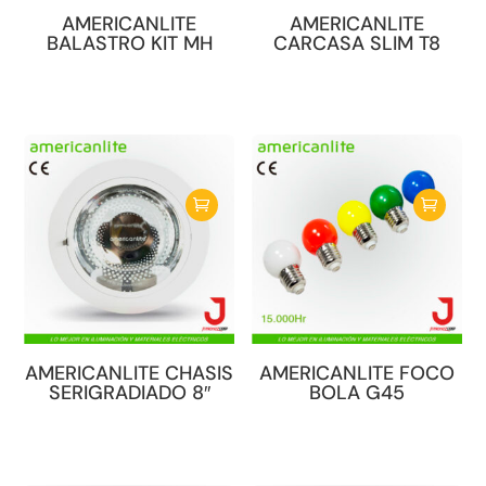
AMERICANLITE
AMERICANLITE
BALASTRO KIT MH
CARCASA SLIM T8
Este
producto
tiene
múltiples
variantes.
Las
opciones
se
pueden
elegir
en
AMERICANLITE CHASIS
AMERICANLITE FOCO
la
SERIGRADIADO 8″
BOLA G45
página
de
producto