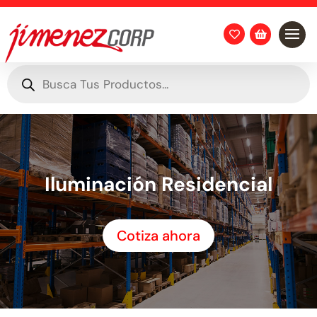


Búsqueda
de
productos
Iluminación Residencial
Cotiza ahora