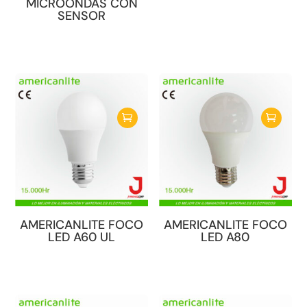
MICROONDAS CON
página
SENSOR
de
producto
AMERICANLITE FOCO
AMERICANLITE FOCO
LED A60 UL
LED A80