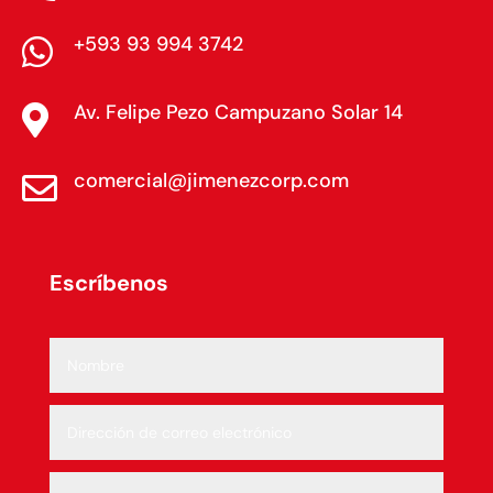
+593 93 994 3742

Av. Felipe Pezo Campuzano Solar 14

comercial@jimenezcorp.com

Escríbenos