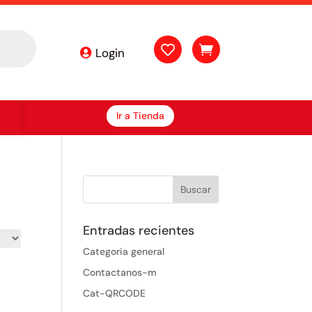


Login
Ir a Tienda
Entradas recientes
Categoria general
Contactanos-m
Cat-QRCODE