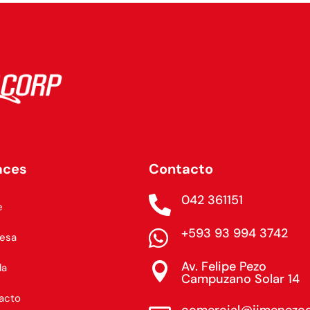
aces
Contacto
042 361151

e
+593 93 994 3742

esa
Av. Felipe Pezo

da
Campuzano Solar 14
acto
comercial@jimenezc