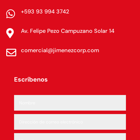
+593 93 994 3742

Av. Felipe Pezo Campuzano Solar 14

comercial@jimenezcorp.com

Escríbenos