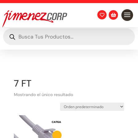


Búsqueda
de
productos
7 FT
Mostrando el único resultado