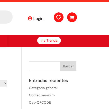


Login
Ir a Tienda
Entradas recientes
Categoria general
Contactanos-m
Cat-QRCODE