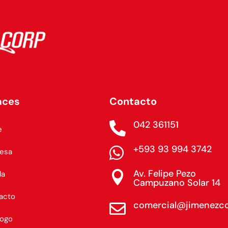
aces
Contacto
042 361151

e
+593 93 994 3742

esa
Av. Felipe Pezo

da
Campuzano Solar 14
acto
comercial@jimenezc

logo