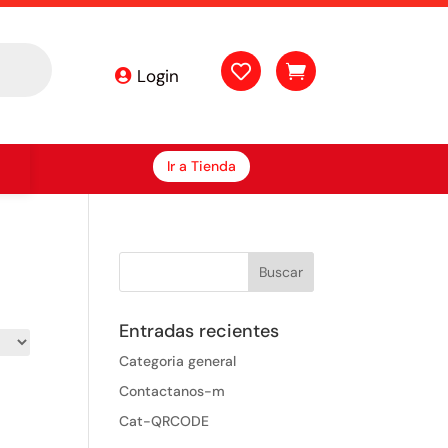


Login
Ir a Tienda
Entradas recientes
Categoria general
Contactanos-m
Cat-QRCODE