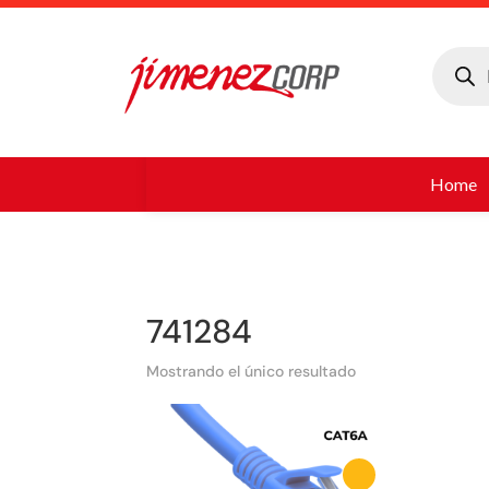
Búsque
de
produc
Home
741284
Mostrando el único resultado