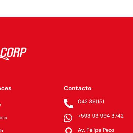
aces
Contacto
042 361151

e
+593 93 994 3742

esa
Av. Felipe Pezo

da