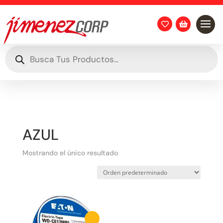


Búsqueda
de
productos
AZUL
Mostrando el único resultado