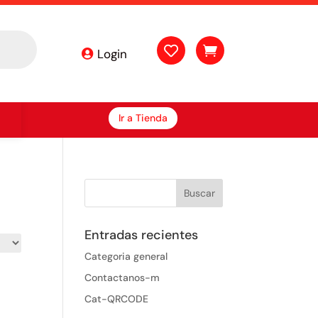


Login
Ir a Tienda
Entradas recientes
Categoria general
Contactanos-m
Cat-QRCODE