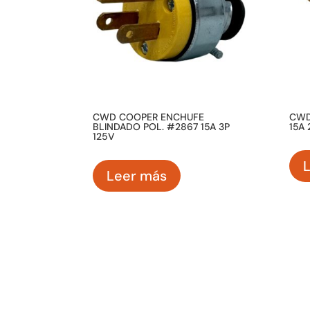
CWD COOPER ENCHUFE
CWD
BLINDADO POL. #2867 15A 3P
15A 
125V
Leer más