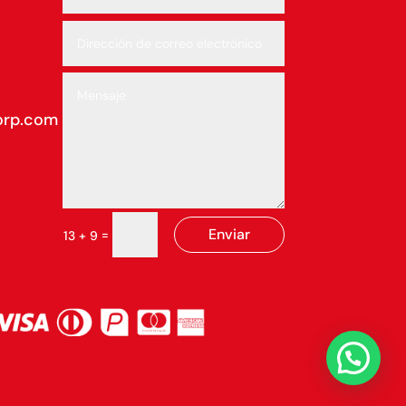
orp.com
Enviar
=
13 + 9