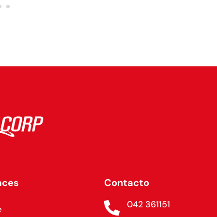
aces
Contacto
042 361151

e