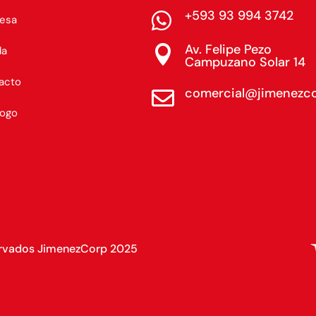
+593 93 994 3742

esa
Av. Felipe Pezo

da
Campuzano Solar 14
acto
comercial@jimenezc

logo
ervados JimenezCorp 2025