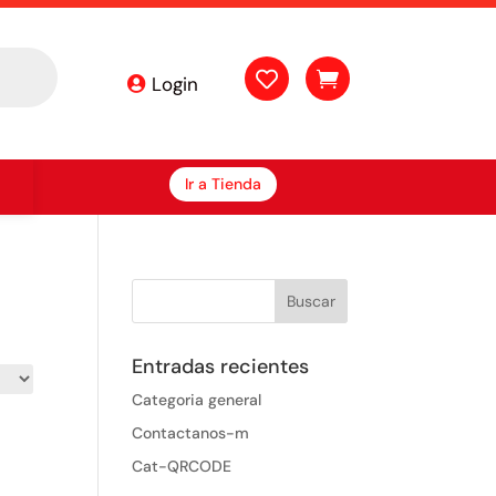


Login
Ir a Tienda
Entradas recientes
Categoria general
Contactanos-m
Cat-QRCODE