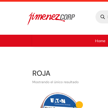
Búsque
de
produc
Home
ROJA
Mostrando el único resultado