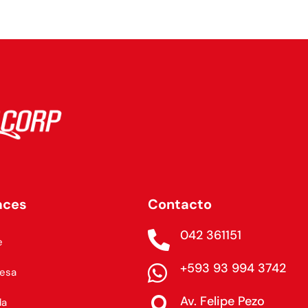
aces
Contacto
042 361151

e
+593 93 994 3742

esa
Av. Felipe Pezo

da