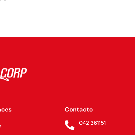
aces
Contacto
042 361151

e