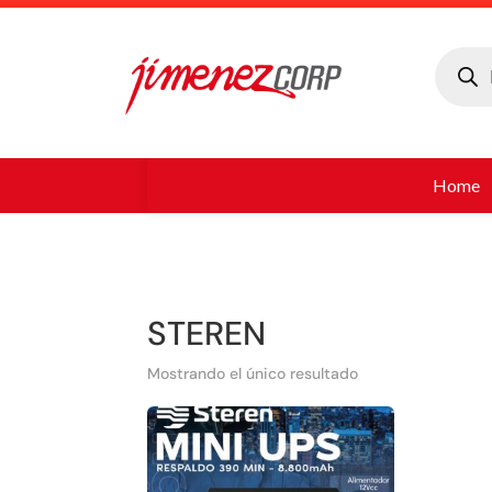
Búsque
de
produc
Home
STEREN
Mostrando el único resultado