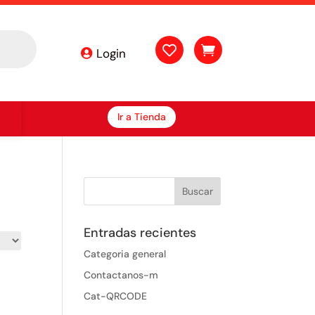


Login
Ir a Tienda
Entradas recientes
Categoria general
Contactanos-m
Cat-QRCODE