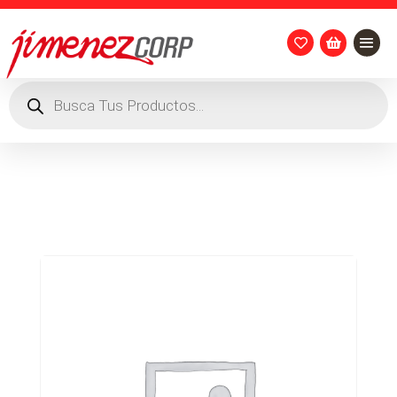


Búsqueda
de
productos