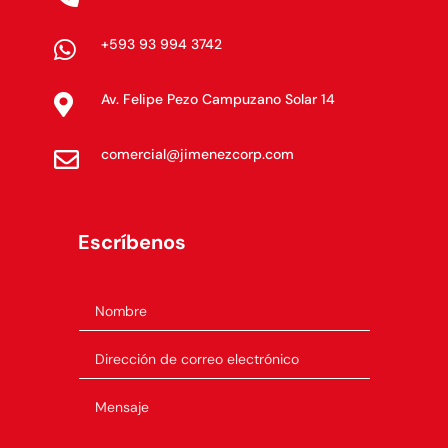
+593 93 994 3742

Av. Felipe Pezo Campuzano Solar 14

comercial@jimenezcorp.com

Escríbenos