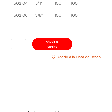
502104
3/4”
100
100
502106
5/8”
100
100
CLAVO
Añadir al
carrito
PARA
CEMENTO
Añadir a la Lista de Deseo
NEGRO
cantidad