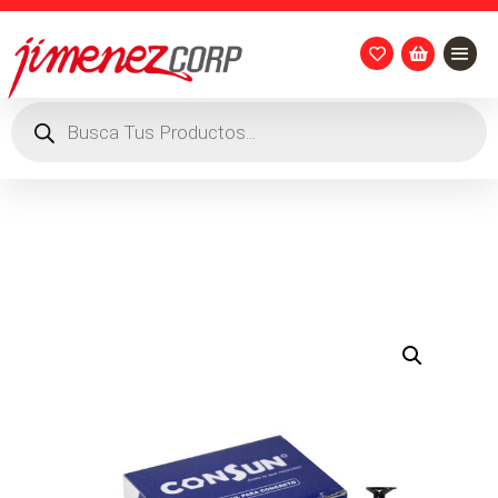


Búsqueda
de
productos