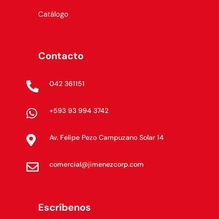
Catálogo
Contacto
042 361151

+593 93 994 3742

Av. Felipe Pezo Campuzano Solar 14

comercial@jimenezcorp.com

Escríbenos