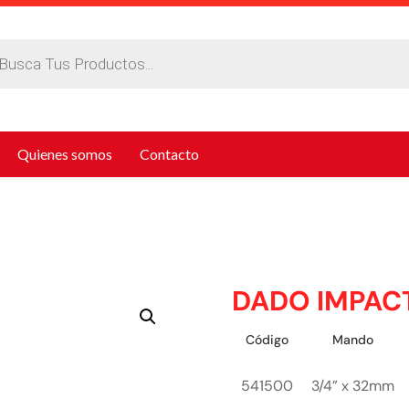
da
tos
Quienes somos
Contacto
DADO IMPAC
Código
Mando
541500
3/4” x 32mm