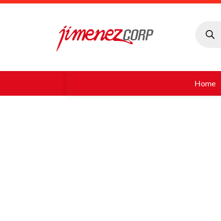
Búsque
de
produc
Home