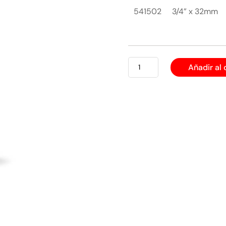
541502
3/4” x 32mm
DADO
Añadir al 
IMPACTO
LARGO
6
PUNTAS
cantidad