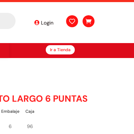


Login
Ir a Tienda
TO LARGO 6 PUNTAS
Embalaje
Caja
6
96