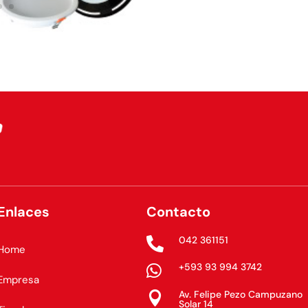
Enlaces
Contacto
042 361151

Home
+593 93 994 3742

Empresa
Av. Felipe Pezo Campuzano

Solar 14