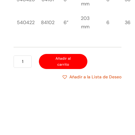
mm
203
540422
84102
6”
6
36
mm
STANLEY
Añadir al
carrito
ALICATE
PUNTA
Añadir a la Lista de Deseo
LARGA
CORTANTE
cantidad