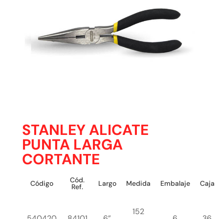
STANLEY ALICATE
PUNTA LARGA
CORTANTE
Cód.
Código
Largo
Medida
Embalaje
Caja
Ref.
152
540420
84101
6”
6
36