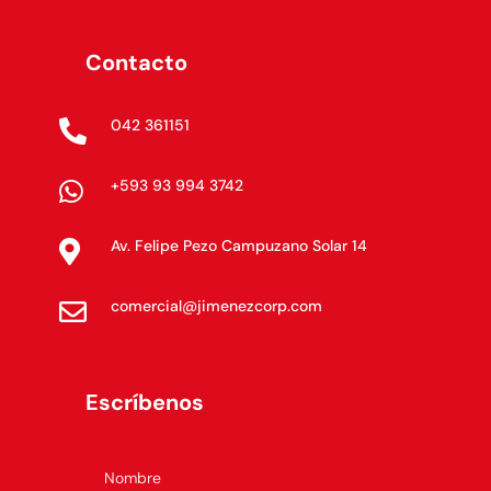
Contacto
042 361151

+593 93 994 3742

Av. Felipe Pezo Campuzano Solar 14

comercial@jimenezcorp.com

Escríbenos