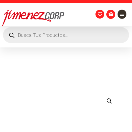


Búsqueda
de
productos