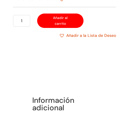
SEGURIMAX
Añadir al
carrito
LAMP
EMERG.
Añadir a la Lista de Deseo
SLIM
60LED
200/120LM
180/
cantidad
Información
adicional