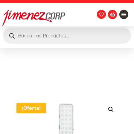


Búsqueda
de
productos
¡Oferta!