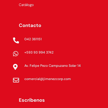
Catálogo
Contacto
042 361151

+593 93 994 3742

Av. Felipe Pezo Campuzano Solar 14

comercial@jimenezcorp.com

Escríbenos