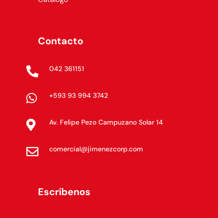
Contacto
042 361151

+593 93 994 3742

Av. Felipe Pezo Campuzano Solar 14

comercial@jimenezcorp.com

Escríbenos