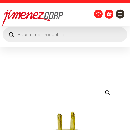


Búsqueda
de
productos