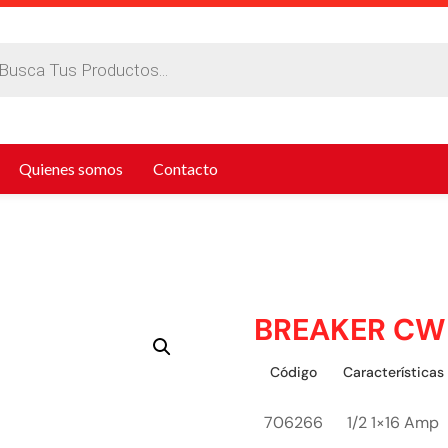
da
tos
Quienes somos
Contacto
BREAKER CW
Código
Características
706266
1/2 1×16 Amp