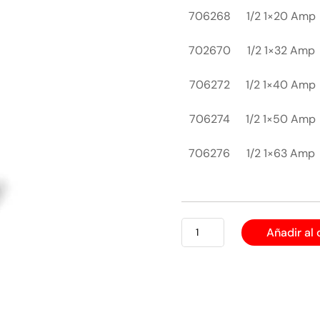
706268
1/2 1×20 Amp
702670
1/2 1×32 Amp
706272
1/2 1×40 Amp
706274
1/2 1×50 Amp
706276
1/2 1×63 Amp
BREAKER
Añadir al 
CWD
PARA
CAJA
CH
cantidad