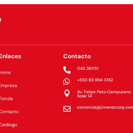
Enlaces
Contacto
042 361151

Home
+593 93 994 3742

Empresa
Av. Felipe Pezo Campuzano

Solar 14
Tienda
comercial@jimenezcorp.co

Contacto
Catálogo