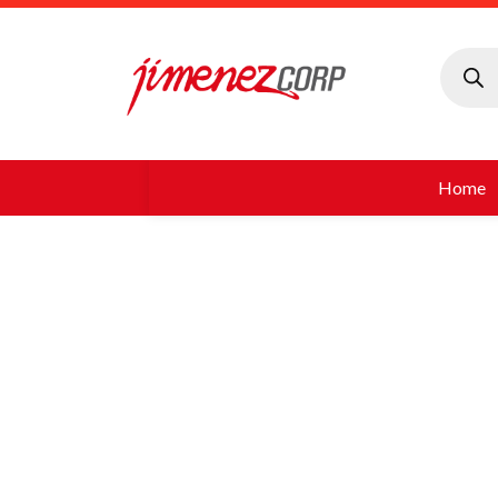
Búsque
de
produc
Home