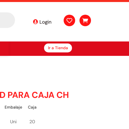


Login
Ir a Tienda
D PARA CAJA CH
Embalaje
Caja
Uni
20