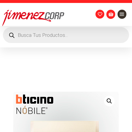


Búsqueda
de
productos