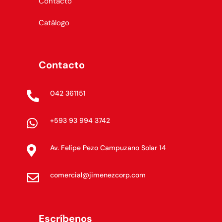
Contacto
Catálogo
Contacto
042 361151

+593 93 994 3742

Av. Felipe Pezo Campuzano Solar 14

comercial@jimenezcorp.com

Escríbenos