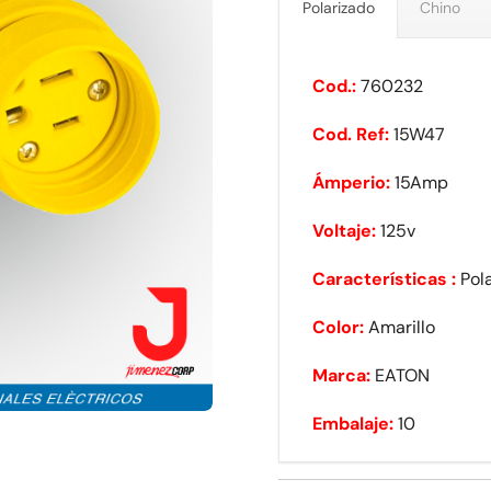
Polarizado
Chino
Cod.:
760232
Cod. Ref:
15W47
Ámperio:
15Amp
Voltaje:
125v
Características :
Pol
Color:
Amarillo
Marca:
EATON
Embalaje:
10