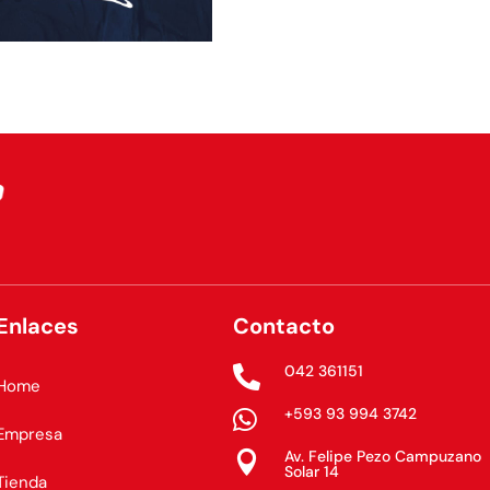
Enlaces
Contacto
042 361151

Home
+593 93 994 3742

Empresa
Av. Felipe Pezo Campuzano

Solar 14
Tienda