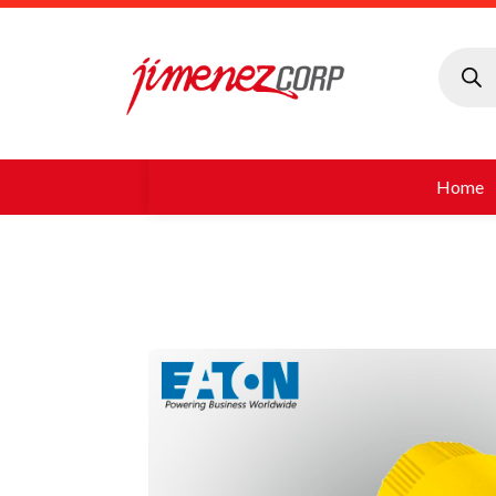
Búsque
de
produc
Home