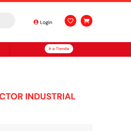


Login
Ir a Tienda
CTOR INDUSTRIAL