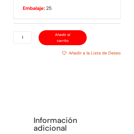
Embalaje:
25
EATON
Añadir al
carrito
ENCHUFE
INDUSTRIAL
Añadir a la Lista de Deseo
HERMÉTICO
POLARIZADO
14W47
cantidad
Información
adicional