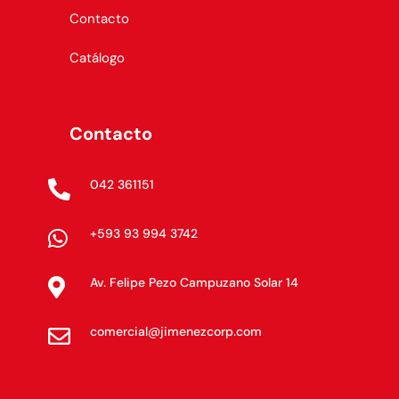
Contacto
Catálogo
Contacto
042 361151

+593 93 994 3742

Av. Felipe Pezo Campuzano Solar 14

comercial@jimenezcorp.com
