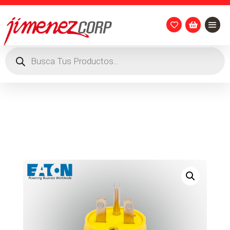


Búsqueda
de
productos