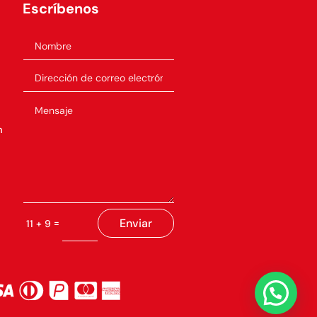
Escríbenos
m
Enviar
=
11 + 9