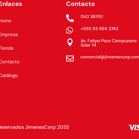
Enlaces
Contacto
042 361151

Home
+593 93 994 3742

Empresa
Av. Felipe Pezo Campuzano

Solar 14
Tienda
comercial@jimenezcorp.co

Contacto
Catálogo
Reservados JimenezCorp 2025