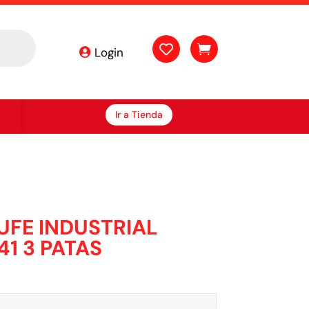


Login
Ir a Tienda
FE INDUSTRIAL
41 3 PATAS