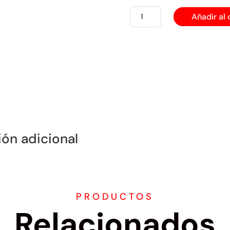
EATON
Añadir al 
ENCHUFE
INDUSTRIAL
UNIVERSAL
S41
3
PATAS
cantidad
ión adicional
PRODUCTOS
Relacionados