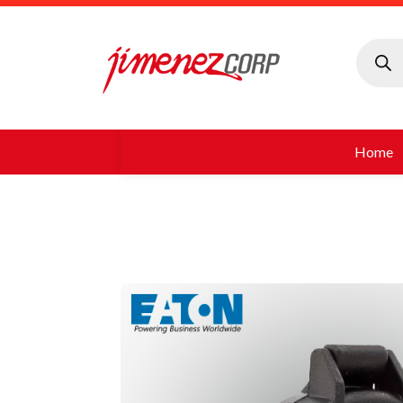
Búsque
de
produc
Home