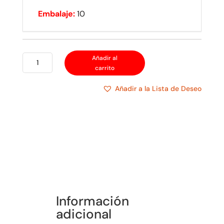
Embalaje:
10
EATON
Añadir al
carrito
DECORATOR
INTERRUPTOR
Añadir a la Lista de Deseo
SENCILLO
CON
LUZ
PÍLOTO
cantidad
Información
adicional