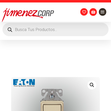


Búsqueda
de
productos