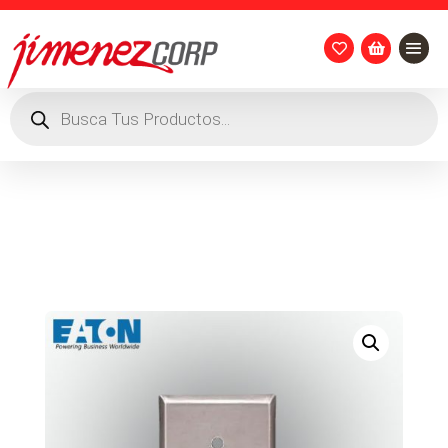


Búsqueda
de
productos