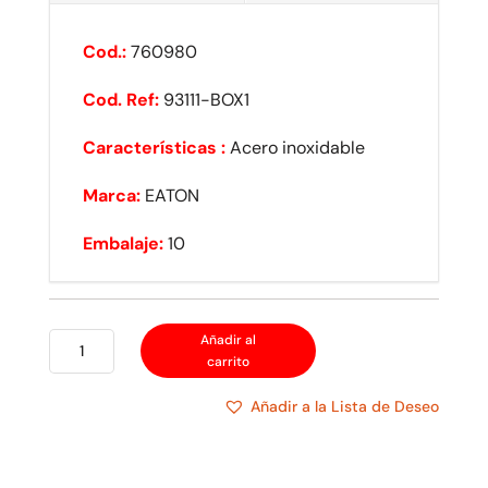
Cod.:
760980
Cod. Ref:
93111-BOX1
Características :
Acero inoxidable
Marca:
EATON
Embalaje:
10
EATON
Añadir al
carrito
PLACA
1
Añadir a la Lista de Deseo
HUECO
REDONDO
ACERO