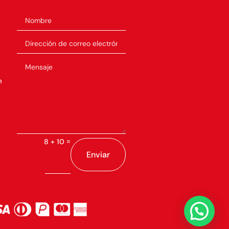
m
=
8 + 10
Enviar