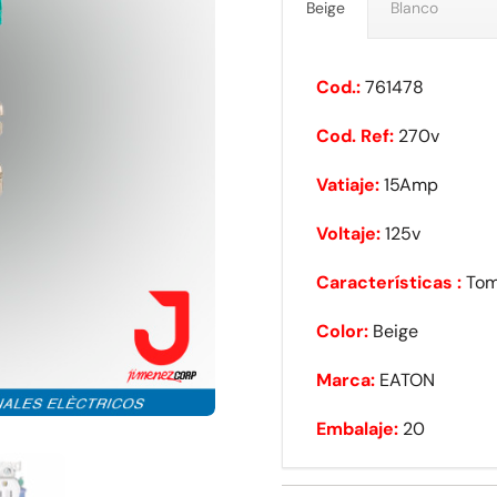
Beige
Blanco
Cod.:
761478
Cod. Ref:
270v
Vatiaje:
15Amp
Voltaje:
125v
Características :
Tom
Color:
Beige
Marca:
EATON
Embalaje:
20