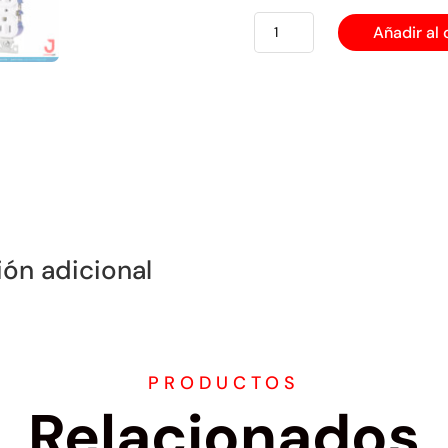
EATON
Añadir al 
TOMA
PARA
EMPOTRAR
DOBLE
POLARIZADO
cantidad
ión adicional
PRODUCTOS
Relacionados