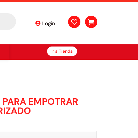


Login
Ir a Tienda
 PARA EMPOTRAR
RIZADO