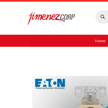
Búsque
de
produc
Home