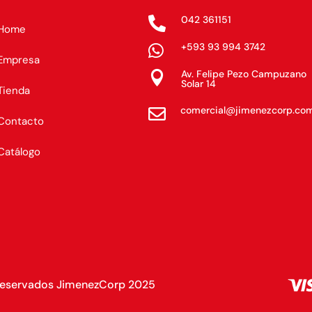
042 361151

Home
+593 93 994 3742

Empresa
Av. Felipe Pezo Campuzano

Solar 14
Tienda
comercial@jimenezcorp.co

Contacto
Catálogo
Reservados JimenezCorp 2025