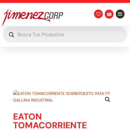


Búsqueda
de
productos
EATON
TOMACORRIENTE