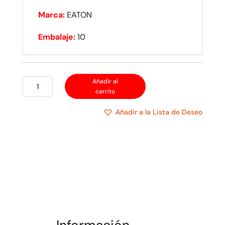
Marca:
EATON
Embalaje:
10
EATON
Añadir al
carrito
TOMACORRIENTE
SOBREPUESTO
Añadir a la Lista de Deseo
PATA
DE
GALLINA
INDUSTRIAL
cantidad