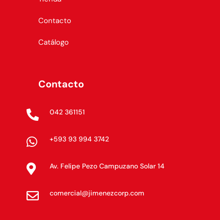
Contacto
Catálogo
Contacto
042 361151

+593 93 994 3742

Av. Felipe Pezo Campuzano Solar 14

comercial@jimenezcorp.com
