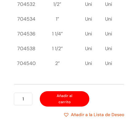
704532
1/2”
Uni
Uni
704534
1”
Uni
Uni
704536
1 1/4”
Uni
Uni
704538
1 1/2”
Uni
Uni
704540
2”
Uni
Uni
GRAPA
Añadir al
carrito
EMT
DOBLE
Añadir a la Lista de Deseo
OREJA
cantidad