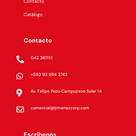
Contacto
Catálogo
Contacto
042 361151

+593 93 994 3742

Av. Felipe Pezo Campuzano Solar 14

comercial@jimenezcorp.com

Escríbenos