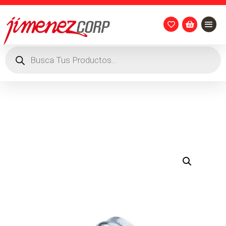


Búsqueda
de
productos