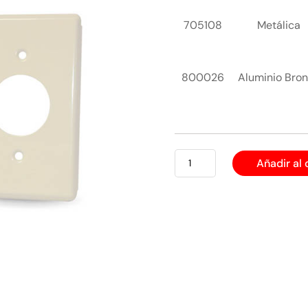
705108
Metálica
800026
Aluminio Bro
PLACA
Añadir al 
1
HUECO
REDONDO
cantidad