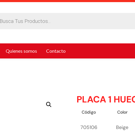
da
tos
Quienes somos
Contacto
PLACA 1 HU
Código
Color
705106
Beige