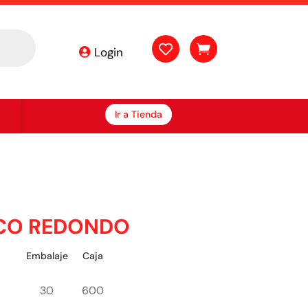


Login
Ir a Tienda
ECO REDONDO
Embalaje
Caja
30
600