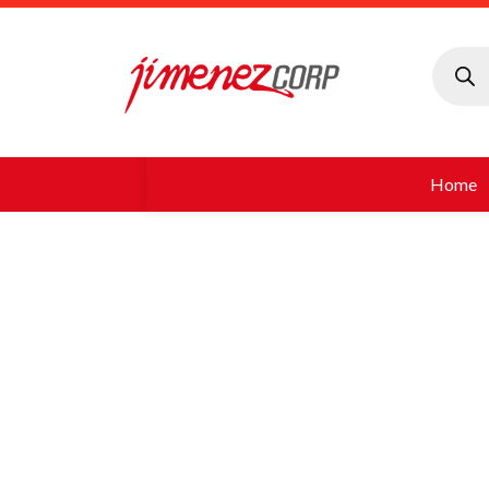
Búsque
de
produc
Home