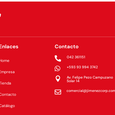
Enlaces
Contacto
042 361151

Home
+593 93 994 3742

Empresa
Av. Felipe Pezo Campuzano

Solar 14
Tienda
comercial@jimenezcorp.co

Contacto
Catálogo