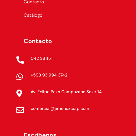
Contacto
Catálogo
Contacto
042 361151

+593 93 994 3742

Av. Felipe Pezo Campuzano Solar 14

comercial@jimenezcorp.com

Escríbenos