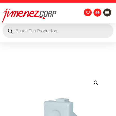


Búsqueda
de
productos