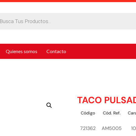
da
tos
Quienes somos
Contacto
TACO PULSA
Código
Cód. Ref.
Cara
721362
AM5005
1