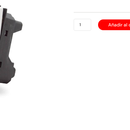
TACO
Añadir al 
PULSADOR
DE
TIMBRE
cantidad