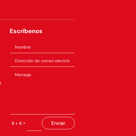
Escríbenos
m
Enviar
=
9 + 6