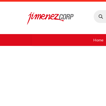
Búsque
de
produc
Home