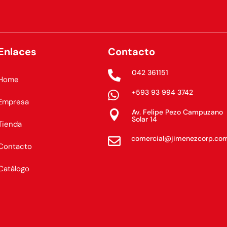
Enlaces
Contacto
042 361151

Home
+593 93 994 3742

Empresa
Av. Felipe Pezo Campuzano

Solar 14
Tienda
comercial@jimenezcorp.co

Contacto
Catálogo