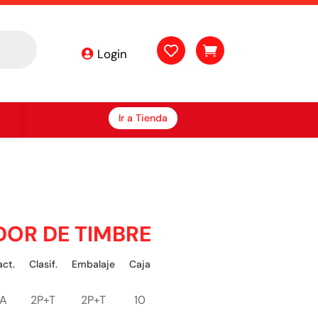


Login
Ir a Tienda
DOR DE TIMBRE
ct.
Clasif.
Embalaje
Caja
0A
2P+T
2P+T
10