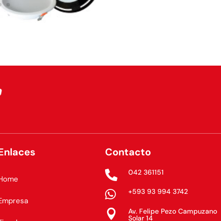
Enlaces
Contacto
042 361151

Home
+593 93 994 3742

Empresa
Av. Felipe Pezo Campuzano

Solar 14