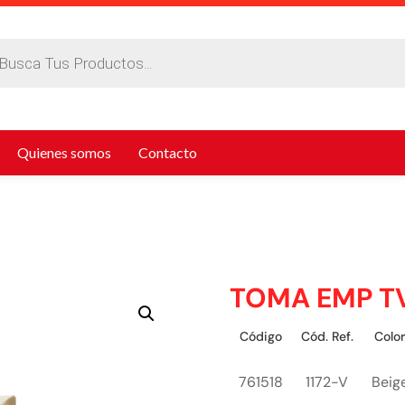
da
tos
Quienes somos
Contacto
TOMA EMP T
Código
Cód. Ref.
Colo
761518
1172-V
Beig