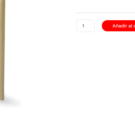
TOMA
Añadir al 
EMP
TV
COAXIAL
DOBLE
cantidad