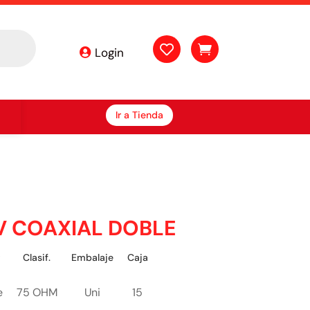


Login
Ir a Tienda
V COAXIAL DOBLE
r
Clasif.
Embalaje
Caja
e
75 OHM
Uni
15