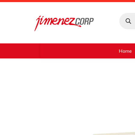
Búsque
de
produc
Home