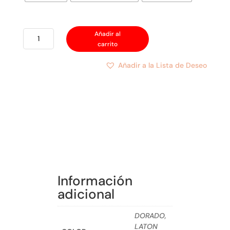
PHILLIPS
Añadir al
carrito
CERRADURA
POMO
Añadir a la Lista de Deseo
STD
BAÑO
cantidad
Información
adicional
DORADO,
LATON