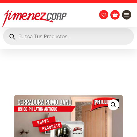


Búsqueda
de
productos