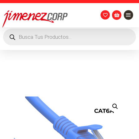


Búsqueda
de
productos