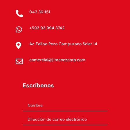
042 361151

+593 93 994 3742

Av. Felipe Pezo Campuzano Solar 14

comercial@jimenezcorp.com

Escríbenos