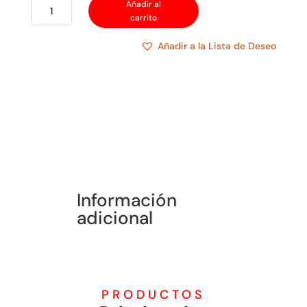
NEWLINK
Añadir al
carrito
PATCH
CORD
Añadir a la Lista de Deseo
CAT.6A
(7FT)
AZUL
cantidad
Información
adicional
PRODUCTOS