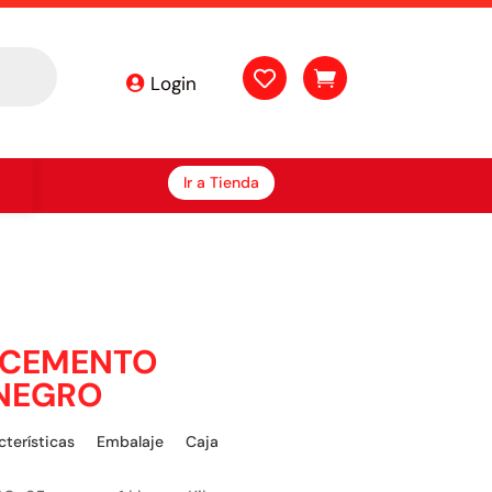


Login
Ir a Tienda
 CEMENTO
NEGRO
cterísticas
Embalaje
Caja