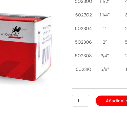
502300
1 1/2”
502302
1 1/4”
502304
1”
502306
2”
502308
3/4”
502310
5/8″
CLAVO
Añadir al 
PARA
CEMENTO
QUINCHOTE
NEGRO