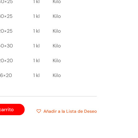
40×25
1 kl
Kilo
30×25
1 kl
Kilo
20×25
1 kl
Kilo
50×30
1 kl
Kilo
20×20
1 kl
Kilo
16×20
1 kl
Kilo
carrito
Añadir a la Lista de Deseo