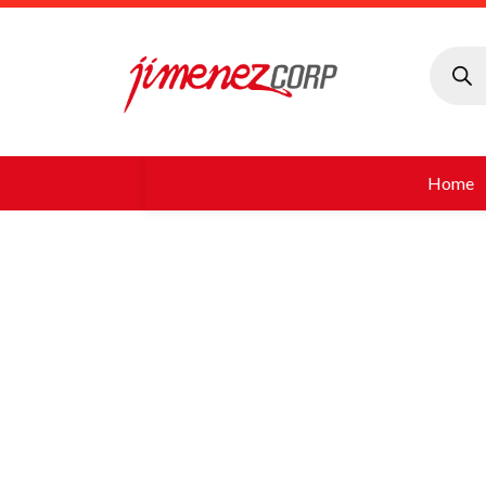
Búsque
de
produc
Home