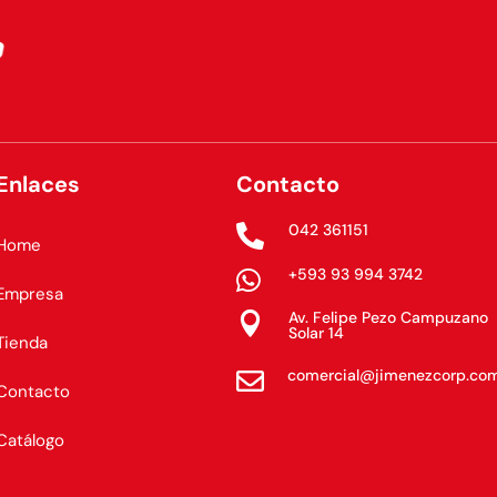
Enlaces
Contacto
042 361151

Home
+593 93 994 3742

Empresa
Av. Felipe Pezo Campuzano

Solar 14
Tienda
comercial@jimenezcorp.co

Contacto
Catálogo