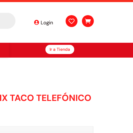


Login
Ir a Tienda
IX TACO TELEFÓNICO