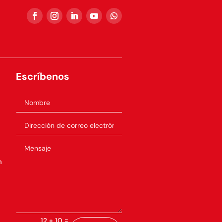
Escríbenos
m
=
12 + 10