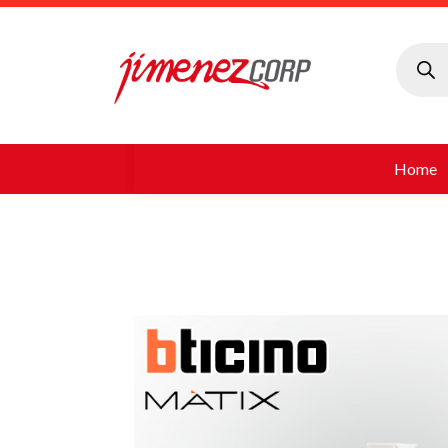
Búsque
de
produc
Home