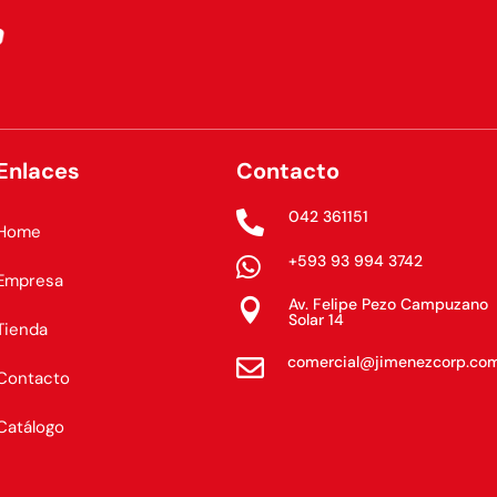
Enlaces
Contacto
042 361151

Home
+593 93 994 3742

Empresa
Av. Felipe Pezo Campuzano

Solar 14
Tienda
comercial@jimenezcorp.co

Contacto
Catálogo