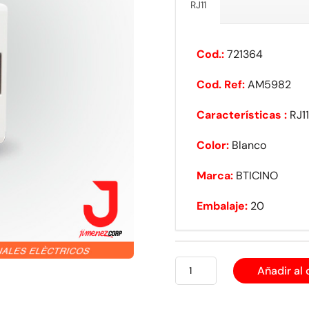
RJ11
Cod.:
721364
Cod. Ref:
AM5982
Características :
RJ11
Color:
Blanco
Marca:
BTICINO
Embalaje:
20
BTICINO
Añadir al 
MÁTIX
TACO