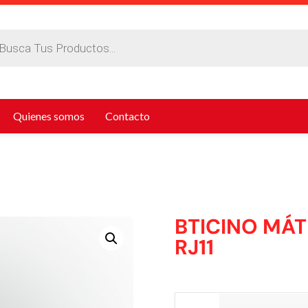
da
tos
Quienes somos
Contacto
BTICINO MÁT
RJ11