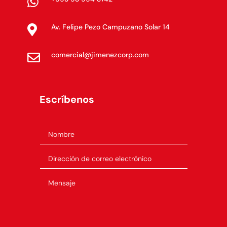

Av. Felipe Pezo Campuzano Solar 14

comercial@jimenezcorp.com

Escríbenos